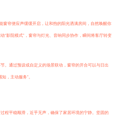
智能窗帘便应声缓缓开启，让和煦的阳光洒满房间，自然唤醒你
动“影院模式”，窗帘与灯光、音响同步协作，瞬间将客厅转变
环节。通过预设或自定义的场景联动，窗帘的开合可以与日出
感知，主动服务”。
行过程平稳顺滑，近乎无声，确保了家居环境的宁静。坚固的